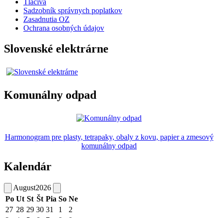
Tlačivá
Sadzobník správnych poplatkov
Zasadnutia OZ
Ochrana osobných údajov
Slovenské elektrárne
Komunálny odpad
Harmonogram pre plasty, tetrapaky, obaly z kovu, papier a zmesový
komunálny odpad
Kalendár
August
2026
Po
Ut
St
Št
Pia
So
Ne
27
28
29
30
31
1
2