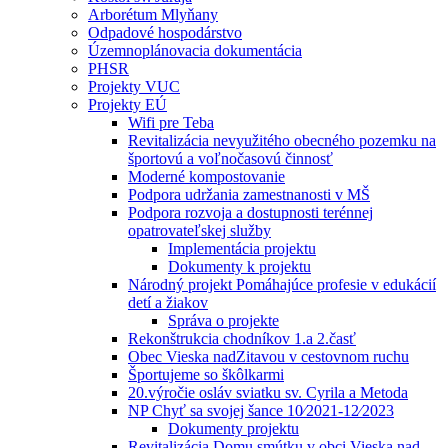
Arborétum Mlyňany
Odpadové hospodárstvo
Územnoplánovacia dokumentácia
PHSR
Projekty VUC
Projekty EÚ
Wifi pre Teba
Revitalizácia nevyužitého obecného pozemku na
športovú a voľnočasovú činnosť
Moderné kompostovanie
Podpora udržania zamestnanosti v MŠ
Podpora rozvoja a dostupnosti terénnej
opatrovateľskej služby
Implementácia projektu
Dokumenty k projektu
Národný projekt Pomáhajúce profesie v edukácií
detí a žiakov
Správa o projekte
Rekonštrukcia chodníkov 1.a 2.časť
Obec Vieska nadZitavou v cestovnom ruchu
Športujeme so škôlkarmi
20.výročie osláv sviatku sv. Cyrila a Metoda
NP Chyť sa svojej šance 10⁄2021-12⁄2023
Dokumenty projektu
Revitalizácia Domu smútku v obci Vieska nad