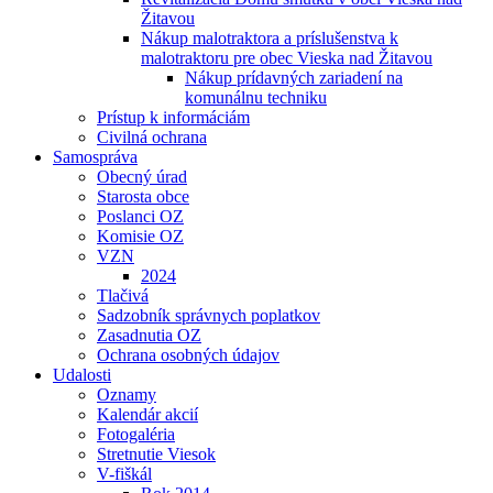
Žitavou
Nákup malotraktora a príslušenstva k
malotraktoru pre obec Vieska nad Žitavou
Nákup prídavných zariadení na
komunálnu techniku
Prístup k informáciám
Civilná ochrana
Samospráva
Obecný úrad
Starosta obce
Poslanci OZ
Komisie OZ
VZN
2024
Tlačivá
Sadzobník správnych poplatkov
Zasadnutia OZ
Ochrana osobných údajov
Udalosti
Oznamy
Kalendár akcií
Fotogaléria
Stretnutie Viesok
V-fiškál