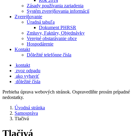
Rok 2014
Zásady používania zariadenia
Systém zverejňovania informácií
Zverejňovanie
Úradná tabuľa
Dokument PHRSR
Zmluvy, Faktúry, Objednávky
Verejné obstarávanie obce
Hospodárenie
Kontakt
Dôležité telefónne čísla
kontakt
zvoz odpadu
ako vybaviť
dôležité čísla
Prebieha úprava webových stránok. Ospravedlňte prosím prípadné
nedostatky.
Úvodná stránka
Samospráva
Tlačivá
Tlačivá