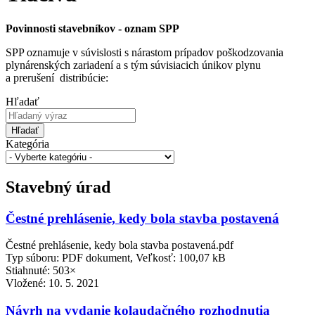
Povinnosti stavebníkov - oznam SPP
SPP oznamuje v súvislosti s nárastom prípadov poškodzovania
plynárenských zariadení a s tým súvisiacich únikov plynu
a prerušení distribúcie:
Hľadať
Hľadať
Kategória
Stavebný úrad
Čestné prehlásenie, kedy bola stavba postavená
Čestné prehlásenie, kedy bola stavba postavená.pdf
Typ súboru: PDF dokument, Veľkosť: 100,07 kB
Stiahnuté: 503×
Vložené:
10. 5. 2021
Návrh na vydanie kolaudačného rozhodnutia