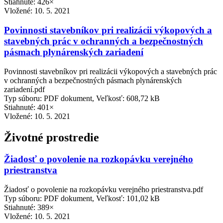
Stiahnuté: 426×
Vložené:
10. 5. 2021
Povinnosti stavebníkov pri realizácii výkopových a
stavebných prác v ochranných a bezpečnostných
pásmach plynárenských zariadení
Povinnosti stavebníkov pri realizácii výkopových a stavebných prác
v ochranných a bezpečnostných pásmach plynárenských
zariadení.pdf
Typ súboru: PDF dokument, Veľkosť: 608,72 kB
Stiahnuté: 401×
Vložené:
10. 5. 2021
Životné prostredie
Žiadosť o povolenie na rozkopávku verejného
priestranstva
Žiadosť o povolenie na rozkopávku verejného priestranstva.pdf
Typ súboru: PDF dokument, Veľkosť: 101,02 kB
Stiahnuté: 389×
Vložené:
10. 5. 2021