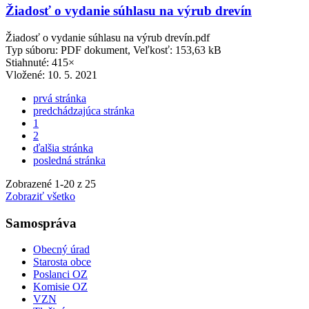
Žiadosť o vydanie súhlasu na výrub drevín
Žiadosť o vydanie súhlasu na výrub drevín.pdf
Typ súboru: PDF dokument, Veľkosť: 153,63 kB
Stiahnuté: 415×
Vložené:
10. 5. 2021
prvá stránka
predchádzajúca stránka
1
2
ďalšia stránka
posledná stránka
Zobrazené
1
-
20
z 25
Zobraziť všetko
Samospráva
Obecný úrad
Starosta obce
Poslanci OZ
Komisie OZ
VZN