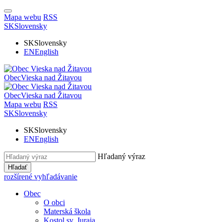
Mapa webu
RSS
SK
Slovensky
SK
Slovensky
EN
English
Obec
Vieska nad Žitavou
Obec
Vieska nad Žitavou
Mapa webu
RSS
SK
Slovensky
SK
Slovensky
EN
English
Hľadaný výraz
Hľadať
rozšírené vyhľadávanie
Obec
O obci
Materská škola
Kostol sv. Juraja