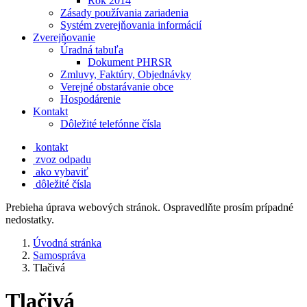
Rok 2014
Zásady používania zariadenia
Systém zverejňovania informácií
Zverejňovanie
Úradná tabuľa
Dokument PHRSR
Zmluvy, Faktúry, Objednávky
Verejné obstarávanie obce
Hospodárenie
Kontakt
Dôležité telefónne čísla
kontakt
zvoz odpadu
ako vybaviť
dôležité čísla
Prebieha úprava webových stránok. Ospravedlňte prosím prípadné
nedostatky.
Úvodná stránka
Samospráva
Tlačivá
Tlačivá