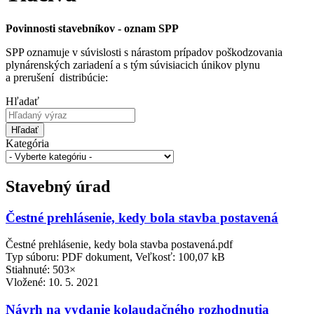
Povinnosti stavebníkov - oznam SPP
SPP oznamuje v súvislosti s nárastom prípadov poškodzovania
plynárenských zariadení a s tým súvisiacich únikov plynu
a prerušení distribúcie:
Hľadať
Hľadať
Kategória
Stavebný úrad
Čestné prehlásenie, kedy bola stavba postavená
Čestné prehlásenie, kedy bola stavba postavená.pdf
Typ súboru: PDF dokument, Veľkosť: 100,07 kB
Stiahnuté: 503×
Vložené:
10. 5. 2021
Návrh na vydanie kolaudačného rozhodnutia