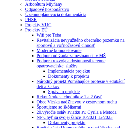
Arborétum Mlyňany
Odpadové hospodárstvo
Územnoplánovacia dokumentácia
PHSR
Projekty VUC
Projekty EÚ
Wifi pre Teba
Revitalizácia nevyužitého obecného pozemku na
športovú a voľnočasovú činnosť
Moderné kompostovanie
Podpora udržania zamestnanosti v MŠ
Podpora rozvoja a dostupnosti terénnej
opatrovateľskej služby
Implementácia projektu
Dokumenty k projektu
Národný projekt Pomáhajúce profesie v edukácií
detí a žiakov
Správa o projekte
Rekonštrukcia chodníkov 1.a 2.časť
Obec Vieska nadZitavou v cestovnom ruchu
Športujeme so škôlkarmi
20.výročie osláv sviatku sv. Cyrila a Metoda
NP Chyť sa svojej šance 10⁄2021-12⁄2023
Dokumenty projektu
Revitalizácia Domu smútku v obci Vieska nad