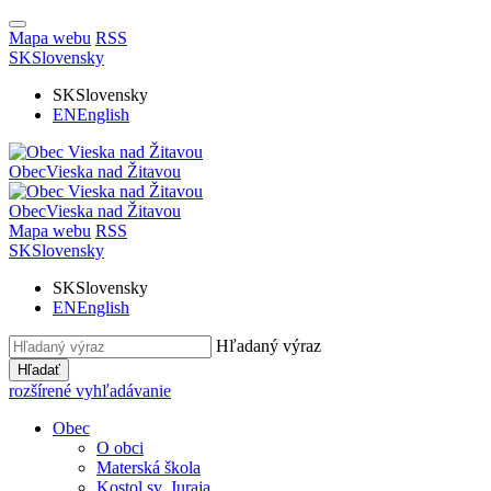
Mapa webu
RSS
SK
Slovensky
SK
Slovensky
EN
English
Obec
Vieska nad Žitavou
Obec
Vieska nad Žitavou
Mapa webu
RSS
SK
Slovensky
SK
Slovensky
EN
English
Hľadaný výraz
Hľadať
rozšírené vyhľadávanie
Obec
O obci
Materská škola
Kostol sv. Juraja