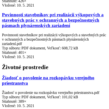
Stiahnuté: 426×
Vložené:
10. 5. 2021
Povinnosti stavebníkov pri realizácii výkopových a
stavebných prác v ochranných a bezpečnostných
pásmach plynárenských zariadení
Povinnosti stavebníkov pri realizácii výkopových a stavebných prác
v ochranných a bezpečnostných pásmach plynárenských
zariadení.pdf
Typ súboru: PDF dokument, Veľkosť: 608,72 kB
Stiahnuté: 401×
Vložené:
10. 5. 2021
Životné prostredie
Žiadosť o povolenie na rozkopávku verejného
priestranstva
Žiadosť o povolenie na rozkopávku verejného priestranstva.pdf
Typ súboru: PDF dokument, Veľkosť: 101,02 kB
Stiahnuté: 389×
Vložené:
10. 5. 2021