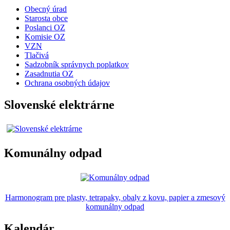
Obecný úrad
Starosta obce
Poslanci OZ
Komisie OZ
VZN
Tlačivá
Sadzobník správnych poplatkov
Zasadnutia OZ
Ochrana osobných údajov
Slovenské elektrárne
Komunálny odpad
Harmonogram pre plasty, tetrapaky, obaly z kovu, papier a zmesový
komunálny odpad
Kalendár