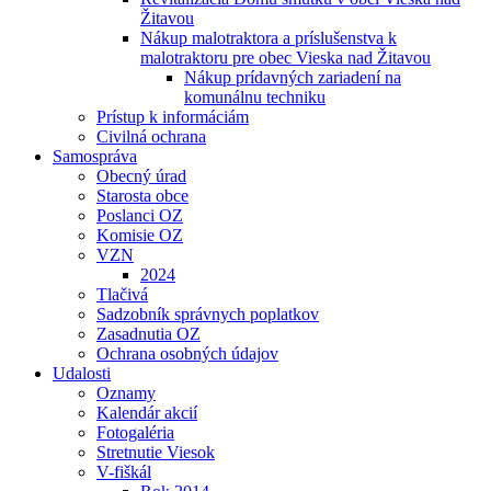
Žitavou
Nákup malotraktora a príslušenstva k
malotraktoru pre obec Vieska nad Žitavou
Nákup prídavných zariadení na
komunálnu techniku
Prístup k informáciám
Civilná ochrana
Samospráva
Obecný úrad
Starosta obce
Poslanci OZ
Komisie OZ
VZN
2024
Tlačivá
Sadzobník správnych poplatkov
Zasadnutia OZ
Ochrana osobných údajov
Udalosti
Oznamy
Kalendár akcií
Fotogaléria
Stretnutie Viesok
V-fiškál