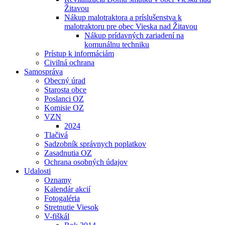
Žitavou
Nákup malotraktora a príslušenstva k
malotraktoru pre obec Vieska nad Žitavou
Nákup prídavných zariadení na
komunálnu techniku
Prístup k informáciám
Civilná ochrana
Samospráva
Obecný úrad
Starosta obce
Poslanci OZ
Komisie OZ
VZN
2024
Tlačivá
Sadzobník správnych poplatkov
Zasadnutia OZ
Ochrana osobných údajov
Udalosti
Oznamy
Kalendár akcií
Fotogaléria
Stretnutie Viesok
V-fiškál