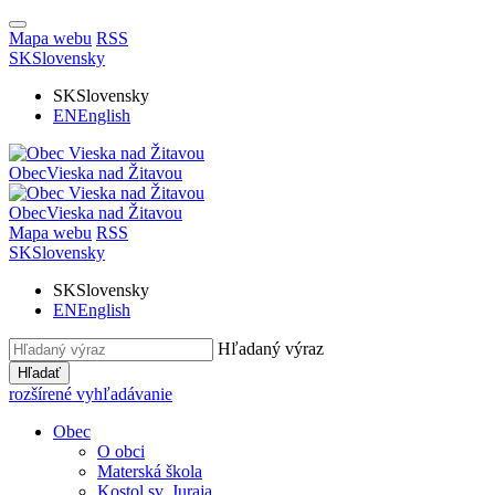
Mapa webu
RSS
SK
Slovensky
SK
Slovensky
EN
English
Obec
Vieska nad Žitavou
Obec
Vieska nad Žitavou
Mapa webu
RSS
SK
Slovensky
SK
Slovensky
EN
English
Hľadaný výraz
Hľadať
rozšírené vyhľadávanie
Obec
O obci
Materská škola
Kostol sv. Juraja