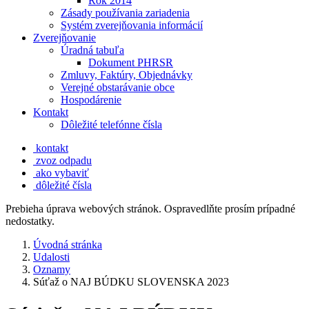
Rok 2014
Zásady používania zariadenia
Systém zverejňovania informácií
Zverejňovanie
Úradná tabuľa
Dokument PHRSR
Zmluvy, Faktúry, Objednávky
Verejné obstarávanie obce
Hospodárenie
Kontakt
Dôležité telefónne čísla
kontakt
zvoz odpadu
ako vybaviť
dôležité čísla
Prebieha úprava webových stránok. Ospravedlňte prosím prípadné
nedostatky.
Úvodná stránka
Udalosti
Oznamy
Súťaž o NAJ BÚDKU SLOVENSKA 2023