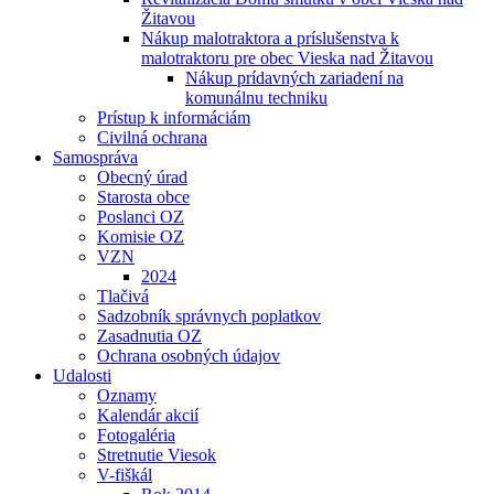
Žitavou
Nákup malotraktora a príslušenstva k
malotraktoru pre obec Vieska nad Žitavou
Nákup prídavných zariadení na
komunálnu techniku
Prístup k informáciám
Civilná ochrana
Samospráva
Obecný úrad
Starosta obce
Poslanci OZ
Komisie OZ
VZN
2024
Tlačivá
Sadzobník správnych poplatkov
Zasadnutia OZ
Ochrana osobných údajov
Udalosti
Oznamy
Kalendár akcií
Fotogaléria
Stretnutie Viesok
V-fiškál