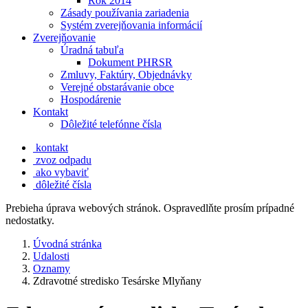
Rok 2014
Zásady používania zariadenia
Systém zverejňovania informácií
Zverejňovanie
Úradná tabuľa
Dokument PHRSR
Zmluvy, Faktúry, Objednávky
Verejné obstarávanie obce
Hospodárenie
Kontakt
Dôležité telefónne čísla
kontakt
zvoz odpadu
ako vybaviť
dôležité čísla
Prebieha úprava webových stránok. Ospravedlňte prosím prípadné
nedostatky.
Úvodná stránka
Udalosti
Oznamy
Zdravotné stredisko Tesárske Mlyňany