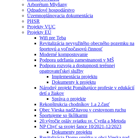
Arborétum Mlyňany
Odpadové hospodárstvo
Územnoplánovacia dokumentácia
PHSR
Projekty VUC
Projekty EÚ
Wifi pre Teba
Revitalizácia nevyužitého obecného pozemku na
športovú a voľnočasovú činnosť
Moderné kompostovanie
Podpora udržania zamestnanosti v MŠ
Podpora rozvoja a dostupnosti terénnej
opatrovateľskej služby
Implementácia projektu
Dokumenty k projektu
Národný projekt Pomáhajúce profesie v edukácií
detí a žiakov
Správa o projekte
Rekonštrukcia chodníkov 1.a 2.časť
Obec Vieska nadZitavou v cestovnom ruchu
Športujeme so škôlkarmi
20.výročie osláv sviatku sv. Cyrila a Metoda
NP Chyť sa svojej šance 10⁄2021-12⁄2023
Dokumenty projektu
Revitalizácia Domu smútku v obci Vieska nad