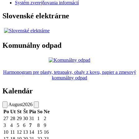
Systém zverejňovania informácií
Slovenské elektrárne
Komunálny odpad
Harmonogram pre plasty, tetrapaky, obaly z kovu, papier a zmesový
komunálny odpad
Kalendár
August
2026
Po
Ut
St
Št
Pia
So
Ne
27
28
29
30
31
1
2
3
4
5
6
7
8
9
10
11
12
13
14
15
16
17
18
19
20
21
22
23