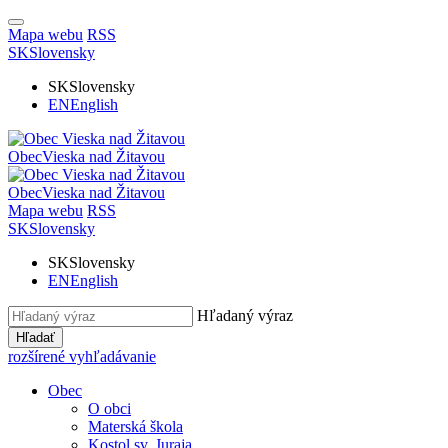
Mapa webu
RSS
SK
Slovensky
SK
Slovensky
EN
English
Obec
Vieska nad Žitavou
Obec
Vieska nad Žitavou
Mapa webu
RSS
SK
Slovensky
SK
Slovensky
EN
English
Hľadaný výraz
Hľadať
rozšírené vyhľadávanie
Obec
O obci
Materská škola
Kostol sv. Juraja