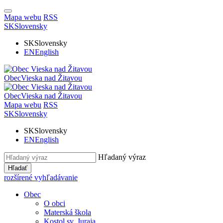
Mapa webu
RSS
SK
Slovensky
SK
Slovensky
EN
English
Obec
Vieska nad Žitavou
Obec
Vieska nad Žitavou
Mapa webu
RSS
SK
Slovensky
SK
Slovensky
EN
English
Hľadaný výraz
Hľadať
rozšírené vyhľadávanie
Obec
O obci
Materská škola
Kostol sv. Juraja