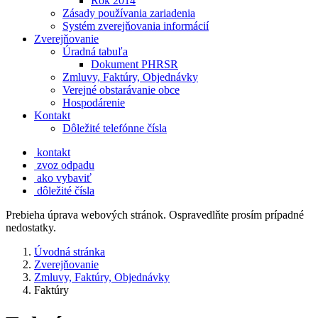
Rok 2014
Zásady používania zariadenia
Systém zverejňovania informácií
Zverejňovanie
Úradná tabuľa
Dokument PHRSR
Zmluvy, Faktúry, Objednávky
Verejné obstarávanie obce
Hospodárenie
Kontakt
Dôležité telefónne čísla
kontakt
zvoz odpadu
ako vybaviť
dôležité čísla
Prebieha úprava webových stránok. Ospravedlňte prosím prípadné
nedostatky.
Úvodná stránka
Zverejňovanie
Zmluvy, Faktúry, Objednávky
Faktúry