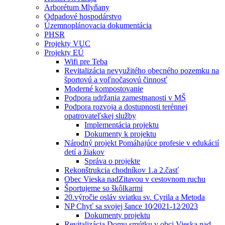
Arborétum Mlyňany
Odpadové hospodárstvo
Územnoplánovacia dokumentácia
PHSR
Projekty VUC
Projekty EÚ
Wifi pre Teba
Revitalizácia nevyužitého obecného pozemku na
športovú a voľnočasovú činnosť
Moderné kompostovanie
Podpora udržania zamestnanosti v MŠ
Podpora rozvoja a dostupnosti terénnej
opatrovateľskej služby
Implementácia projektu
Dokumenty k projektu
Národný projekt Pomáhajúce profesie v edukácií
detí a žiakov
Správa o projekte
Rekonštrukcia chodníkov 1.a 2.časť
Obec Vieska nadZitavou v cestovnom ruchu
Športujeme so škôlkarmi
20.výročie osláv sviatku sv. Cyrila a Metoda
NP Chyť sa svojej šance 10⁄2021-12⁄2023
Dokumenty projektu
Revitalizácia Domu smútku v obci Vieska nad