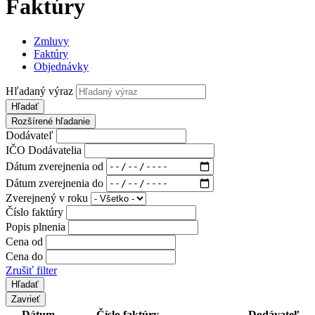
Faktúry
Zmluvy
Faktúry
Objednávky
Hľadaný výraz
Hľadať
Rozšírené hľadanie
Dodávateľ
IČO Dodávatelia
Dátum zverejnenia od
Dátum zverejnenia do
Zverejnený v roku
Číslo faktúry
Popis plnenia
Cena od
Cena do
Zrušiť filter
Zavrieť
Dátum
Číslo faktúry
Dodávateľ