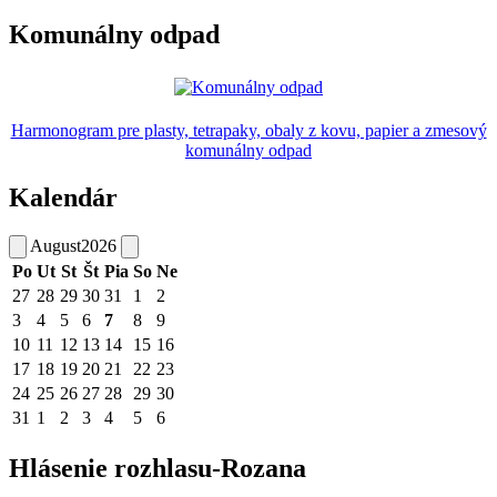
Komunálny odpad
Harmonogram pre plasty, tetrapaky, obaly z kovu, papier a zmesový
komunálny odpad
Kalendár
August
2026
Po
Ut
St
Št
Pia
So
Ne
27
28
29
30
31
1
2
3
4
5
6
7
8
9
10
11
12
13
14
15
16
17
18
19
20
21
22
23
24
25
26
27
28
29
30
31
1
2
3
4
5
6
Hlásenie rozhlasu-Rozana