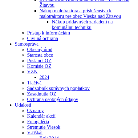
Žitavou
Nákup malotraktora a príslušenstva k
malotraktoru pre obec Vieska nad Žitavou
Nákup prídavných zariadení na
komunálnu techniku
Prístup k informáciám
Civilná ochrana
Samospráva
Obecný úrad
Starosta obce
Poslanci OZ
Komisie OZ
VZN
2024
Tlačivá
Sadzobník správnych poplatkov
Zasadnutia OZ
Ochrana osobných údajov
Udalosti
Oznamy
Kalendár akcií
Fotogaléria
Stretnutie Viesok
V-fiškál