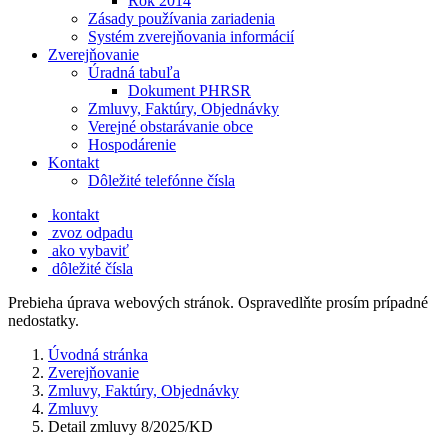
Rok 2014
Zásady používania zariadenia
Systém zverejňovania informácií
Zverejňovanie
Úradná tabuľa
Dokument PHRSR
Zmluvy, Faktúry, Objednávky
Verejné obstarávanie obce
Hospodárenie
Kontakt
Dôležité telefónne čísla
kontakt
zvoz odpadu
ako vybaviť
dôležité čísla
Prebieha úprava webových stránok. Ospravedlňte prosím prípadné
nedostatky.
Úvodná stránka
Zverejňovanie
Zmluvy, Faktúry, Objednávky
Zmluvy
Detail zmluvy 8/2025/KD