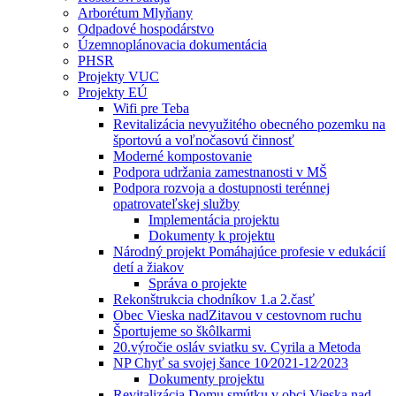
Arborétum Mlyňany
Odpadové hospodárstvo
Územnoplánovacia dokumentácia
PHSR
Projekty VUC
Projekty EÚ
Wifi pre Teba
Revitalizácia nevyužitého obecného pozemku na
športovú a voľnočasovú činnosť
Moderné kompostovanie
Podpora udržania zamestnanosti v MŠ
Podpora rozvoja a dostupnosti terénnej
opatrovateľskej služby
Implementácia projektu
Dokumenty k projektu
Národný projekt Pomáhajúce profesie v edukácií
detí a žiakov
Správa o projekte
Rekonštrukcia chodníkov 1.a 2.časť
Obec Vieska nadZitavou v cestovnom ruchu
Športujeme so škôlkarmi
20.výročie osláv sviatku sv. Cyrila a Metoda
NP Chyť sa svojej šance 10⁄2021-12⁄2023
Dokumenty projektu
Revitalizácia Domu smútku v obci Vieska nad