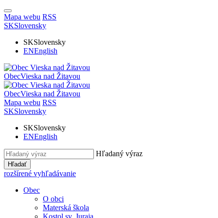
Mapa webu
RSS
SK
Slovensky
SK
Slovensky
EN
English
Obec
Vieska nad Žitavou
Obec
Vieska nad Žitavou
Mapa webu
RSS
SK
Slovensky
SK
Slovensky
EN
English
Hľadaný výraz
Hľadať
rozšírené vyhľadávanie
Obec
O obci
Materská škola
Kostol sv. Juraja