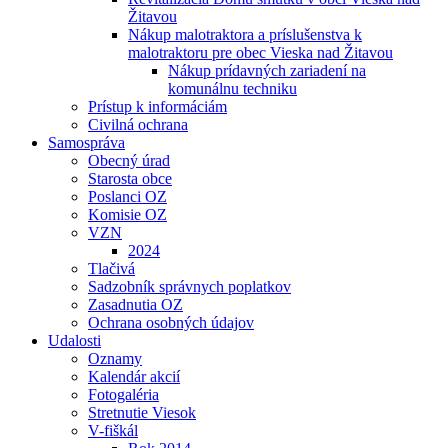
Žitavou
Nákup malotraktora a príslušenstva k
malotraktoru pre obec Vieska nad Žitavou
Nákup prídavných zariadení na
komunálnu techniku
Prístup k informáciám
Civilná ochrana
Samospráva
Obecný úrad
Starosta obce
Poslanci OZ
Komisie OZ
VZN
2024
Tlačivá
Sadzobník správnych poplatkov
Zasadnutia OZ
Ochrana osobných údajov
Udalosti
Oznamy
Kalendár akcií
Fotogaléria
Stretnutie Viesok
V-fiškál