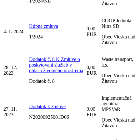
1/2024/KD
Žitavou
COOP Jednota
Kúpna zmluva
Nitra SD
0,00
4. 1. 2024
EUR
1/2024
Obec Vieska nad
Žitavou
Dodatok č. 8 K Zmluve o
Waste transport,
poskytovaní služieb v
a.s.
28. 12.
0,00
oblasti životného prostredia
2023
EUR
Obec Vieska nad
Dodatok č. 8
Žitavou
Implementačná
agentúra
Dodatok k zmluve
27. 11.
0,00
MPSVaR
2023
EUR
N20200925001D06
Obec Vieska nad
Žitavou