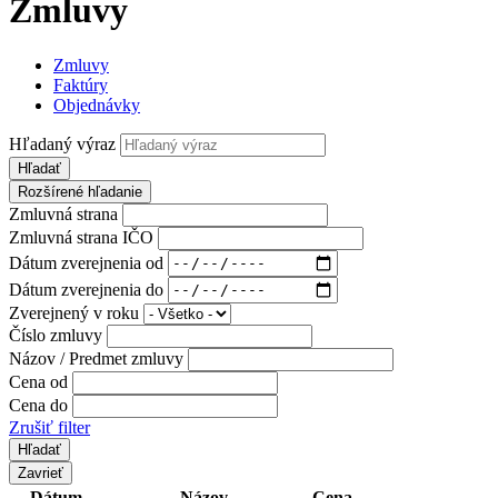
Zmluvy
Zmluvy
Faktúry
Objednávky
Hľadaný výraz
Hľadať
Rozšírené hľadanie
Zmluvná strana
Zmluvná strana IČO
Dátum zverejnenia od
Dátum zverejnenia do
Zverejnený v roku
Číslo zmluvy
Názov / Predmet zmluvy
Cena od
Cena do
Zrušiť filter
Zavrieť
Dátum
Názov
Cena