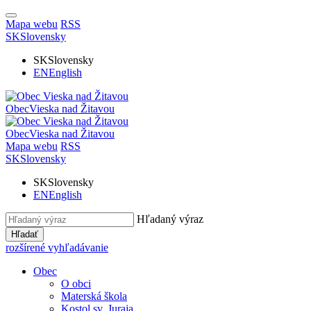
Mapa webu
RSS
SK
Slovensky
SK
Slovensky
EN
English
Obec
Vieska nad Žitavou
Obec
Vieska nad Žitavou
Mapa webu
RSS
SK
Slovensky
SK
Slovensky
EN
English
Hľadaný výraz
Hľadať
rozšírené vyhľadávanie
Obec
O obci
Materská škola
Kostol sv. Juraja