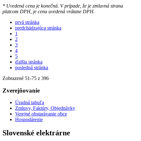
* Uvedená cena je konečná. V prípade, že je zmluvná strana
platcom DPH, je cena uvedená vrátane DPH.
prvá stránka
predchádzajúca stránka
1
2
3
4
5
ďalšia stránka
posledná stránka
Zobrazené
51
-
75
z 396
Zverejňovanie
Úradná tabuľa
Zmluvy, Faktúry, Objednávky
Verejné obstarávanie obce
Hospodárenie
Slovenské elektrárne