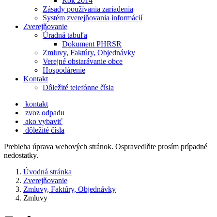
Rok 2014
Zásady používania zariadenia
Systém zverejňovania informácií
Zverejňovanie
Úradná tabuľa
Dokument PHRSR
Zmluvy, Faktúry, Objednávky
Verejné obstarávanie obce
Hospodárenie
Kontakt
Dôležité telefónne čísla
kontakt
zvoz odpadu
ako vybaviť
dôležité čísla
Prebieha úprava webových stránok. Ospravedlňte prosím prípadné
nedostatky.
Úvodná stránka
Zverejňovanie
Zmluvy, Faktúry, Objednávky
Zmluvy