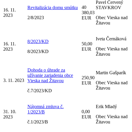
Pavel Červený
40
Revitalizácia domu smútku
STAVKROV
16. 11.
380,03
2023
2/8/2023
Obec Vieska nad
EUR
Žitavou
Iveta Černáková
8/2023/KD
16. 11.
50,00
Obec Vieska nad
2023
EUR
8/2023/KD
Žitavou
Dohoda o úhrade za
Martin Gašparík
užívanie zariadenia obce
250,90
3. 11. 2023
Vieska nad Žitavou
Obec Vieska nad
EUR
Žitavou
č.7/2023/KD
Nájomná zmluva č.
Erik Mladý
31. 10.
0,00
1/2023/B
Obec Vieska nad
2023
EUR
č.1/2023/B
Žitavou