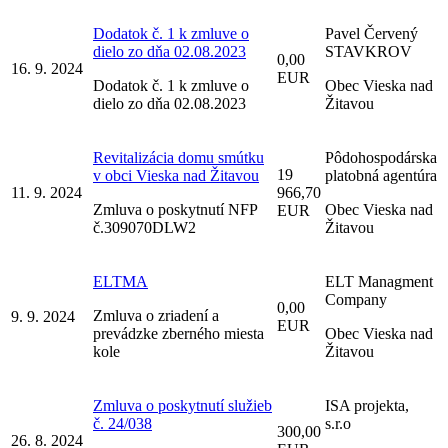
Dodatok č. 1 k zmluve o
Pavel Červený
dielo zo dňa 02.08.2023
STAVKROV
0,00
16. 9. 2024
EUR
Dodatok č. 1 k zmluve o
Obec Vieska nad
dielo zo dňa 02.08.2023
Žitavou
Revitalizácia domu smútku
Pôdohospodárska
19
v obci Vieska nad Žitavou
platobná agentúra
11. 9. 2024
966,70
Zmluva o poskytnutí NFP
Obec Vieska nad
EUR
č.309070DLW2
Žitavou
ELTMA
ELT Managment
Company
0,00
Zmluva o zriadení a
9. 9. 2024
EUR
prevádzke zberného miesta
Obec Vieska nad
kole
Žitavou
Zmluva o poskytnutí služieb
ISA projekta,
č. 24/038
s.r.o
300,00
26. 8. 2024