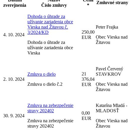
Zmluvné strany
zverejnenia
Číslo zmluvy
*
Dohoda o úhrade za
užívanie zariadenia obce
Vieska nad Žitavou č.
Peter Frajka
250,00
3/2024/KD
4. 10. 2024
Obec Vieska nad
EUR
Dohoda o úhrade za
Žitavou
užívanie zariadenia obce
Vieska
Pavel Červený
21
Zmluva o dielo
STAVKROV
2. 10. 2024
376,04
Zmluva o dielo č.2
Obec Vieska nad
EUR
Žitavou
Zmluva na zebezpečenie
Katarína Mladá -
stravy 202402
MLADOSŤ
0,00
30. 9. 2024
EUR
Zmluva na zebezpečenie
Obec Vieska nad
stravy 202402
Žitavou