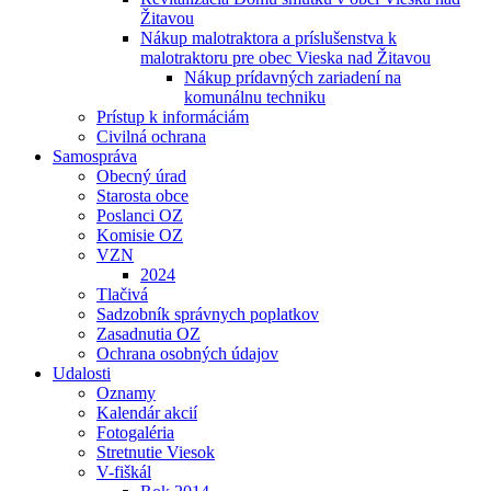
Žitavou
Nákup malotraktora a príslušenstva k
malotraktoru pre obec Vieska nad Žitavou
Nákup prídavných zariadení na
komunálnu techniku
Prístup k informáciám
Civilná ochrana
Samospráva
Obecný úrad
Starosta obce
Poslanci OZ
Komisie OZ
VZN
2024
Tlačivá
Sadzobník správnych poplatkov
Zasadnutia OZ
Ochrana osobných údajov
Udalosti
Oznamy
Kalendár akcií
Fotogaléria
Stretnutie Viesok
V-fiškál