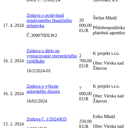
Zmluva o poskytnutí
Štefan Mladý
20
nenávratného finančného
17. 4. 2024
000,00
príspevku
Pôdohospodárska
EUR
platobná agentúra
Č.309070DLW2
Zmluva o dielo na
K projekt s.r.o.
2
vypracovanie energetického
16. 2. 2024
700,00
certifikátu
Obec Vieska nad
EUR
Žitavou
16/2/2024-01
Zmluva o výkone
K projekt s.r.o.
7
autorského dozoru
16. 2. 2024
000,00
Obec Vieska nad
EUR
16/02/2024
Žitavou
Erika Mladá
Zmluva č. 1/2024/KD
250,00
15. 1. 2024
Obec Vieska nad
EUR