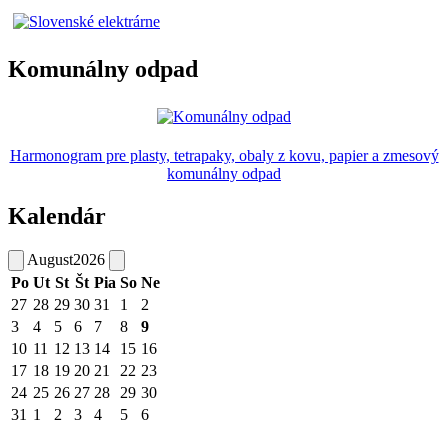
Komunálny odpad
Harmonogram pre plasty, tetrapaky, obaly z kovu, papier a zmesový
komunálny odpad
Kalendár
August
2026
Po
Ut
St
Št
Pia
So
Ne
27
28
29
30
31
1
2
3
4
5
6
7
8
9
10
11
12
13
14
15
16
17
18
19
20
21
22
23
24
25
26
27
28
29
30
31
1
2
3
4
5
6