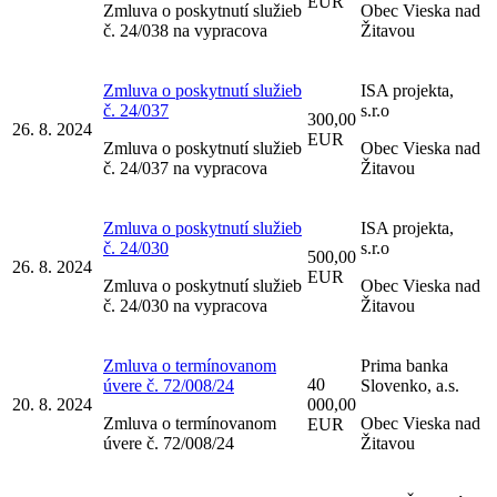
EUR
Zmluva o poskytnutí služieb
Obec Vieska nad
č. 24/038 na vypracova
Žitavou
Zmluva o poskytnutí služieb
ISA projekta,
č. 24/037
s.r.o
300,00
26. 8. 2024
EUR
Zmluva o poskytnutí služieb
Obec Vieska nad
č. 24/037 na vypracova
Žitavou
Zmluva o poskytnutí služieb
ISA projekta,
č. 24/030
s.r.o
500,00
26. 8. 2024
EUR
Zmluva o poskytnutí služieb
Obec Vieska nad
č. 24/030 na vypracova
Žitavou
Zmluva o termínovanom
Prima banka
40
úvere č. 72/008/24
Slovenko, a.s.
20. 8. 2024
000,00
Zmluva o termínovanom
Obec Vieska nad
EUR
úvere č. 72/008/24
Žitavou