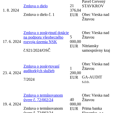
Pavel Červený
21
Zmluva o dielo
STAVKROV
1. 8. 2024
376,04
Zmluva o dielo č. 1
Obec Vieska nad
EUR
Žitavou
Zmluva o poskytnutí dotácie
Obec Vieska nad
5
na podporu všeobecného
Žitavou
17. 6. 2024
000,00
rozvoja územia NSK
Nitriansky
EUR
č.921/2024/OSČ
samosprávny kraj
Obec Vieska nad
Zmluva o poskytovaní
1
Žitavou
audítorkých služieb
23. 4. 2024
200,00
GA-AUDIT
EUR
7/2024
s.r.o.
Zmluva o termínovanom
Obec Vieska nad
40
úvere č. 72/002/24
Žitavou
19. 4. 2024
000,00
Zmluva o termínovanom
Prima banka
EUR
úvere č. 72/002/24
Slovenko, a.s.