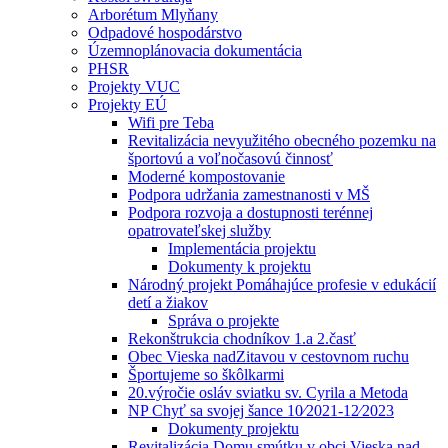
Arborétum Mlyňany
Odpadové hospodárstvo
Územnoplánovacia dokumentácia
PHSR
Projekty VUC
Projekty EÚ
Wifi pre Teba
Revitalizácia nevyužitého obecného pozemku na
športovú a voľnočasovú činnosť
Moderné kompostovanie
Podpora udržania zamestnanosti v MŠ
Podpora rozvoja a dostupnosti terénnej
opatrovateľskej služby
Implementácia projektu
Dokumenty k projektu
Národný projekt Pomáhajúce profesie v edukácií
detí a žiakov
Správa o projekte
Rekonštrukcia chodníkov 1.a 2.časť
Obec Vieska nadZitavou v cestovnom ruchu
Športujeme so škôlkarmi
20.výročie osláv sviatku sv. Cyrila a Metoda
NP Chyť sa svojej šance 10⁄2021-12⁄2023
Dokumenty projektu
Revitalizácia Domu smútku v obci Vieska nad